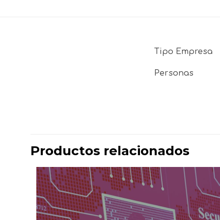
Tipo Empresa
Personas
No hay valoraci
Sé el prime
Productos relacionados
Tu dirección de 
marcados con
*
Tu puntuación
*