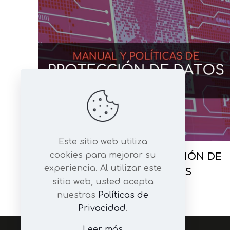
Nombre
Este sitio web utiliza
SUSCRIPCIÓN – PROTECCIÓN DE
cookies para mejorar su
experiencia. Al utilizar este
DATOS PERSONALES
sitio web, usted acepta
$
499,00
nuestras
Políticas de
Privacidad
.
Leer más