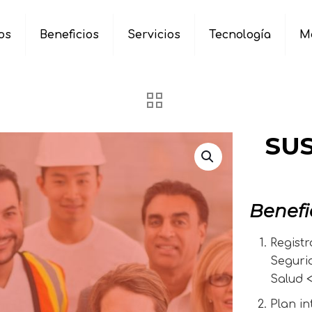
os
Beneficios
Servicios
Tecnología
M
SUS
Benefi
Registr
Seguri
Salud 
Plan i