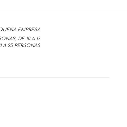
EQUEÑA EMPRESA
SONAS, DE 10 A 17
8 A 25 PERSONAS
UPACIONAL”
igatorios están
5 of 5