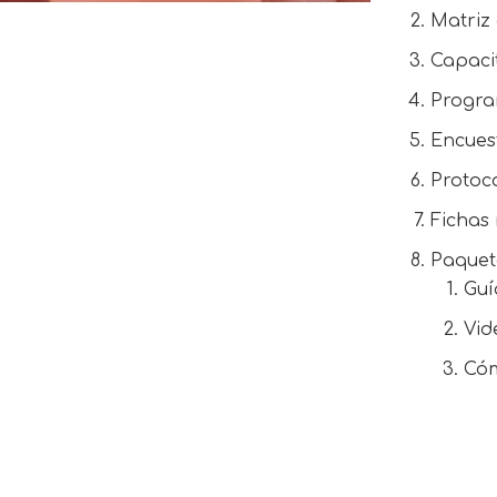
Matriz 
Capacit
Progra
Encuest
Protoc
Fichas 
Paquet
Guí
Vid
Cóm