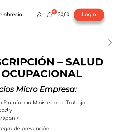
0
Login
embresía
$0,00
CRIPCIÓN – SALUD
OCUPACIONAL
cios Micro Empresa:
o Plataforma Ministerio de Trabajo
dad y
</span >
ntegra de prevención