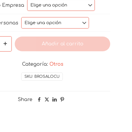
$499,00
o Empresa
through
$1.399,00
ersonas
IÓN
Añadir al carrito
ONAL
Categoría:
Otros
SKU:
BROSALOCU
Share