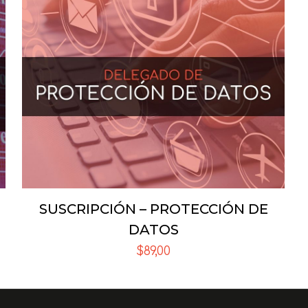
stars
stars
stars
stars
Correo
electrónico
SUSCRIPCIÓN – PROTECCIÓN DE
DATOS
$
89,00