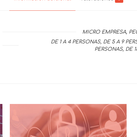
MICRO EMPRESA, P
DE 1 A 4 PERSONAS, DE 5 A 9 PER
PERSONAS, DE 1
Valoraciones
ones aún.
ro en valorar “SUSCRIPCIÓN – SALUD OC
correo electrónico no será publicada.
Los campos obl
1 of 5
2 of 5
3 of 5
4 of 5