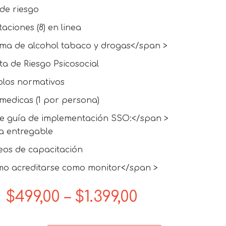
de riesgo
aciones (8) en linea
ma de alcohol tabaco y drogas</span >
a de Riesgo Psicosocial
olos normativos
medicas (1 por persona)
e guía de implementación SSO:</span >
a entregable
eos de capacitación
o acreditarse como monitor</span >
Price
$
499,00
–
$
1.399,00
range: