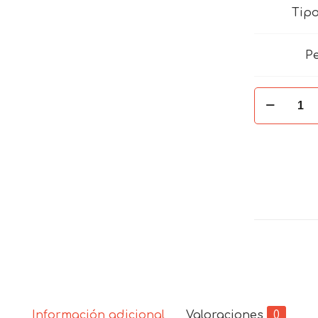
Tip
P
SUSCRIPC
-
SALUD
OCUPACI
cantidad
Información adicional
Valoraciones
0