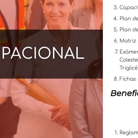
Capacit
Plan d
Plan de
Matriz
Exámen
Coleste
Triglic
Fichas 
Benefi
Reglam