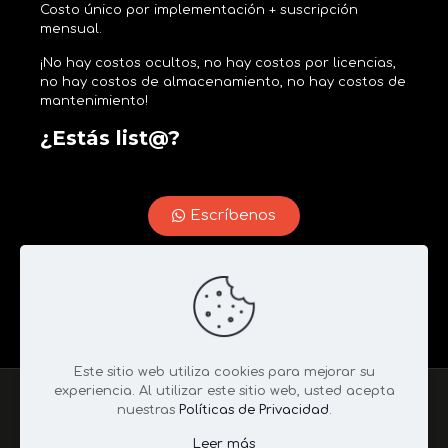
Costo único por implementación + suscripción
mensual.
¡No hay costos ocultos, no hay costos por licencias,
no hay costos de almacenamiento, no hay costos de
mantenimiento!
¿Estás list@?
Escríbenos
Adquiere tu Membresía
Este sitio web utiliza cookies para mejorar su
experiencia. Al utilizar este sitio web, usted acepta
Copyright © 2022 -
Brogic
- Todos los derechos
nuestras
Políticas de Privacidad
.
reservados |
Políticas de Privacidad y Datos
Leer más
Personales